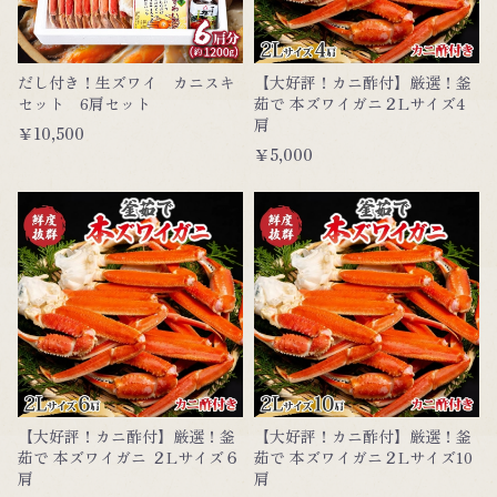
だし付き！生ズワイ カニスキ
【大好評！カニ酢付】厳選！釜
セット 6肩セット
茹で 本ズワイガニ２Lサイズ4
肩
￥10,500
￥5,000
【大好評！カニ酢付】厳選！釜
【大好評！カニ酢付】厳選！釜
茹で 本ズワイガニ ２Lサイズ６
茹で 本ズワイガニ２Lサイズ10
肩
肩