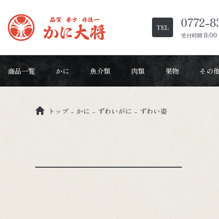
0772-8
TEL
8:00
受付時間
商品一覧
かに
魚介類
肉類
果物
その
すべての商品を表
トップ
かに
ずわいがに
ずわい姿
ずわいがに
ブランド松葉ガニ
せいこがに