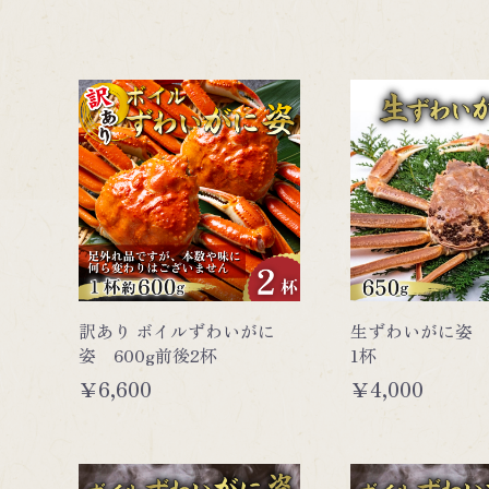
紅ずわいがに
たらば・毛がに
訳あり ボイルずわいがに
生ずわいがに姿 
姿 600g前後2杯
1杯
￥6,600
￥4,000