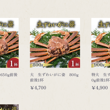
貝類
650g前後
大 生ずわいがに姿 800g
特大 生ず
前後1杯
0g前後1杯
￥4,700
￥4,900