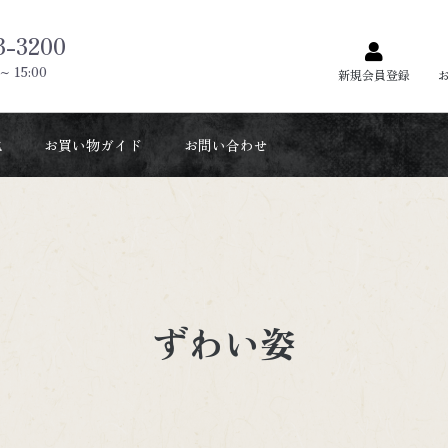
3-3200
 ~ 15:00
新規会員登録
他
お買い物ガイド
お問い合わせ
示
ずわい姿
鮮魚
牛肉
干物
鶏肉
えび
豚肉